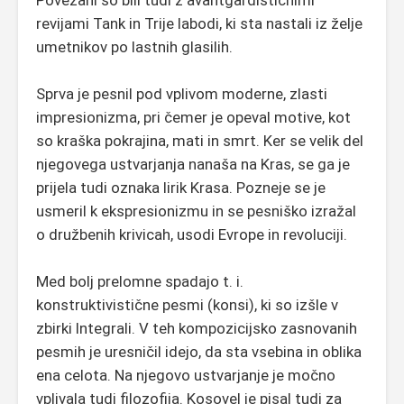
Povezani so bili tudi z avantgardističnimi
revijami Tank in Trije labodi, ki sta nastali iz želje
umetnikov po lastnih glasilih.
Sprva je pesnil pod vplivom moderne, zlasti
impresionizma, pri čemer je opeval motive, kot
so kraška pokrajina, mati in smrt. Ker se velik del
njegovega ustvarjanja nanaša na Kras, se ga je
prijela tudi oznaka lirik Krasa. Pozneje se je
usmeril k ekspresionizmu in se pesniško izražal
o družbenih krivicah, usodi Evrope in revoluciji.
Med bolj prelomne spadajo t. i.
konstruktivistične pesmi (konsi), ki so izšle v
zbirki Integrali. V teh kompozicijsko zasnovanih
pesmih je uresničil idejo, da sta vsebina in oblika
ena celota. Na njegovo ustvarjanje je močno
vplivala tudi filozofija. Kosovel je pisal tudi za