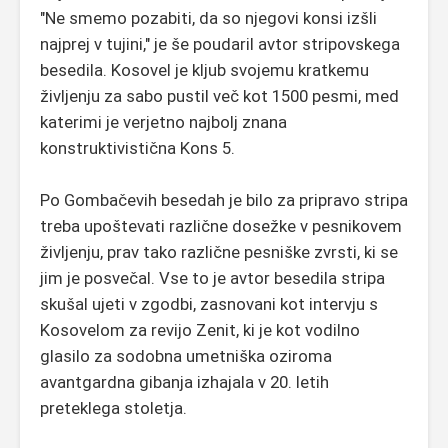
"Ne smemo pozabiti, da so njegovi konsi izšli
najprej v tujini," je še poudaril avtor stripovskega
besedila. Kosovel je kljub svojemu kratkemu
življenju za sabo pustil več kot 1500 pesmi, med
katerimi je verjetno najbolj znana
konstruktivistična Kons 5.
Po Gombačevih besedah je bilo za pripravo stripa
treba upoštevati različne dosežke v pesnikovem
življenju, prav tako različne pesniške zvrsti, ki se
jim je posvečal. Vse to je avtor besedila stripa
skušal ujeti v zgodbi, zasnovani kot intervju s
Kosovelom za revijo Zenit, ki je kot vodilno
glasilo za sodobna umetniška oziroma
avantgardna gibanja izhajala v 20. letih
preteklega stoletja.