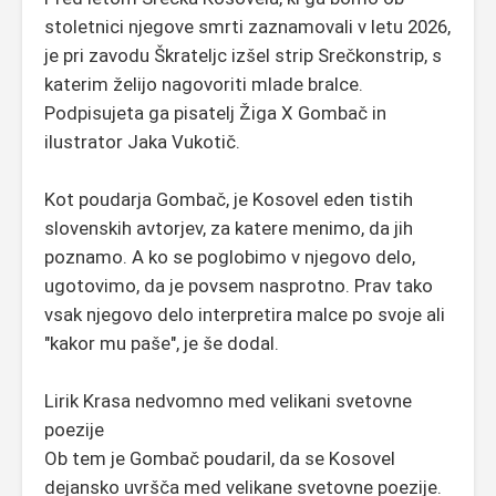
stoletnici njegove smrti zaznamovali v letu 2026,
je pri zavodu Škrateljc izšel strip Srečkonstrip, s
katerim želijo nagovoriti mlade bralce.
Podpisujeta ga pisatelj Žiga X Gombač in
ilustrator Jaka Vukotič.
Kot poudarja Gombač, je Kosovel eden tistih
slovenskih avtorjev, za katere menimo, da jih
poznamo. A ko se poglobimo v njegovo delo,
ugotovimo, da je povsem nasprotno. Prav tako
vsak njegovo delo interpretira malce po svoje ali
"kakor mu paše", je še dodal.
Lirik Krasa nedvomno med velikani svetovne
poezije
Ob tem je Gombač poudaril, da se Kosovel
dejansko uvršča med velikane svetovne poezije.