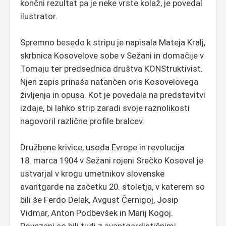
končni rezultat pa je neke vrste kolaž, je povedal
ilustrator.
Spremno besedo k stripu je napisala Mateja Kralj,
skrbnica Kosovelove sobe v Sežani in domačije v
Tomaju ter predsednica društva KONStruktivist.
Njen zapis prinaša natančen oris Kosovelovega
življenja in opusa. Kot je povedala na predstavitvi
izdaje, bi lahko strip zaradi svoje raznolikosti
nagovoril različne profile bralcev.
Družbene krivice, usoda Evrope in revolucija
18. marca 1904 v Sežani rojeni Srečko Kosovel je
ustvarjal v krogu umetnikov slovenske
avantgarde na začetku 20. stoletja, v katerem so
bili še Ferdo Delak, Avgust Černigoj, Josip
Vidmar, Anton Podbevšek in Marij Kogoj.