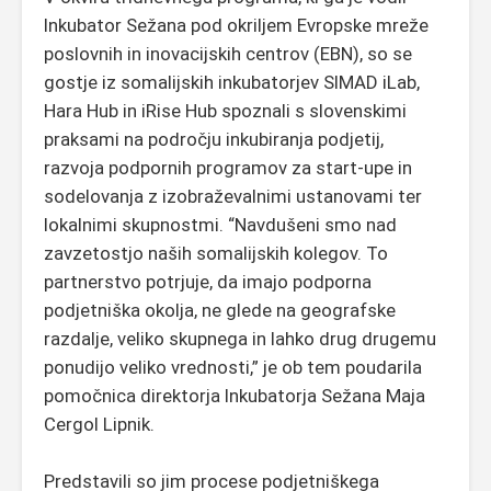
Inkubator Sežana pod okriljem Evropske mreže
poslovnih in inovacijskih centrov (EBN), so se
gostje iz somalijskih inkubatorjev SIMAD iLab,
Hara Hub in iRise Hub spoznali s slovenskimi
praksami na področju inkubiranja podjetij,
razvoja podpornih programov za start-upe in
sodelovanja z izobraževalnimi ustanovami ter
lokalnimi skupnostmi. “Navdušeni smo nad
zavzetostjo naših somalijskih kolegov. To
partnerstvo potrjuje, da imajo podporna
podjetniška okolja, ne glede na geografske
razdalje, veliko skupnega in lahko drug drugemu
ponudijo veliko vrednosti,” je ob tem poudarila
pomočnica direktorja Inkubatorja Sežana Maja
Cergol Lipnik.
Predstavili so jim procese podjetniškega