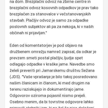
na dom. Brezplačni odvoz na zbirne centre in
brezplačni odvoz kosovnih odpadkov je prav tako
brezplačen za stanovalce v večstanovanjskih
stavbah. Plačljiv odvoz je samo za odpadke
poslovnih subjektov ali pa za nekoga, ki v naših
občinah ni prijavljen."
Eden od komentatorjev je pod objavo na
družbenem omrežju namreč zapisal, da odkar je
prevzem smeti postal plačljiv, ljudje spet
odlagajo odpadke v kraške jame. Navedbe smo
želeli preveriti pri Jamarskemu društvu Sežana
(JDS). "Vaše vprašanje je bilo takoj posredovano
našim članicam in članom, ki med drugim na
terenu raziskujejo in dokumentirajo jame.
Odgovorov oziroma pojasnil nismo prejeli.
Osebno menim, da bi tovrstne odgovore lahko
pripravili skrbniki jam, ki pa žal še niso določeni