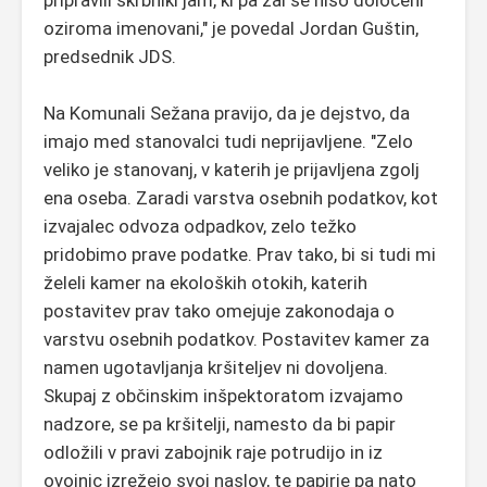
oziroma imenovani," je povedal Jordan Guštin,
predsednik JDS.
Na Komunali Sežana pravijo, da je dejstvo, da
imajo med stanovalci tudi neprijavljene. "Zelo
veliko je stanovanj, v katerih je prijavljena zgolj
ena oseba. Zaradi varstva osebnih podatkov, kot
izvajalec odvoza odpadkov, zelo težko
pridobimo prave podatke. Prav tako, bi si tudi mi
želeli kamer na ekoloških otokih, katerih
postavitev prav tako omejuje zakonodaja o
varstvu osebnih podatkov. Postavitev kamer za
namen ugotavljanja kršiteljev ni dovoljena.
Skupaj z občinskim inšpektoratom izvajamo
nadzore, se pa kršitelji, namesto da bi papir
odložili v pravi zabojnik raje potrudijo in iz
ovojnic izrežejo svoj naslov, te papirje pa nato