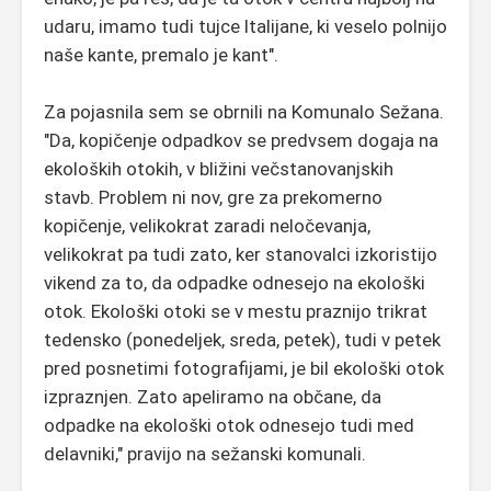
udaru, imamo tudi tujce Italijane, ki veselo polnijo
naše kante, premalo je kant".
Za pojasnila sem se obrnili na Komunalo Sežana.
"Da, kopičenje odpadkov se predvsem dogaja na
ekoloških otokih, v bližini večstanovanjskih
stavb. Problem ni nov, gre za prekomerno
kopičenje, velikokrat zaradi neločevanja,
velikokrat pa tudi zato, ker stanovalci izkoristijo
vikend za to, da odpadke odnesejo na ekološki
otok. Ekološki otoki se v mestu praznijo trikrat
tedensko (ponedeljek, sreda, petek), tudi v petek
pred posnetimi fotografijami, je bil ekološki otok
izpraznjen. Zato apeliramo na občane, da
odpadke na ekološki otok odnesejo tudi med
delavniki," pravijo na sežanski komunali.