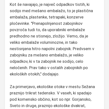
Kot še navajajo, je največ odpadkov tistih, ki
sodijo med mešano embalažo, to je plastična
embalaža, plastenke, tetrapaki, konzerve
pločevinke. "Prenapolnjenost zabojnikov
povzroča tudi to, da uporabniki embalaže
predhodno ne stisnejo, zložijo. Vemo, da je
veliko embalaže voluminozne, in tako
nestisnjena hitro napolni zabojnik. Predvsem v
zabojniku za mešano embalažo, je veliko
odpadkov, ki v ta zabojnik ne sodijo, celo
neločenih. Prav tako v ostalih zabojnikih po
ekoloških otokih," dodajajo.
Za primerjavo, ekološke otoke v mestu Sežana
praznijo trikrat tedensko. V vaseh, ki spadajo
pod komensko občino, kot so npr. Gorjansko,
Sveto in druge, praznijo ekološke dvakrat,