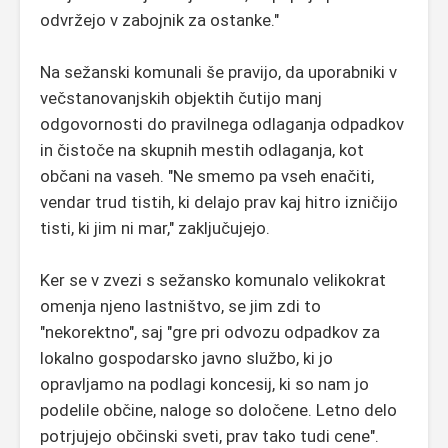
odvržejo v zabojnik za ostanke."
Na sežanski komunali še pravijo, da uporabniki v
večstanovanjskih objektih čutijo manj
odgovornosti do pravilnega odlaganja odpadkov
in čistoče na skupnih mestih odlaganja, kot
občani na vaseh. "Ne smemo pa vseh enačiti,
vendar trud tistih, ki delajo prav kaj hitro izničijo
tisti, ki jim ni mar," zaključujejo.
Ker se v zvezi s sežansko komunalo velikokrat
omenja njeno lastništvo, se jim zdi to
"nekorektno", saj "gre pri odvozu odpadkov za
lokalno gospodarsko javno službo, ki jo
opravljamo na podlagi koncesij, ki so nam jo
podelile občine, naloge so določene. Letno delo
potrjujejo občinski sveti, prav tako tudi cene".