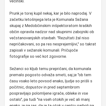
večinski.
Prunk je torej kupil nekaj, kar je bilo naprodaj. V
začetku letošnjega leta je Komunala Sežana
skupaj z Medobčinskim inšpektoratom kraških
občin opravila nadzor nad skupnimi zabojniki ob
večstanovanjskih stavbah. "Rezultati žal niso
nepričakovani, so pa res nesprejemljivi," so takrat
zapisali v sežanski komunali. Pričujoče
fotografije so več kot zgovorne.
Sežanci so kljub temu prepričani, da komunala
premalo pogosto odvaža smeti, saj je "ob tem
času vsako leto povsod enako, ljudje so prišli s
počitnic, dopustov in pred septembrom
pospravljajo polomljene igrače, obleke in vse
ostalo", pa tudi "na vseh otokih je več ali manj
enako, je pa res, da je ta otok v centru najbolj na