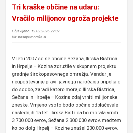
Tri kraške občine na udaru:
Vračilo milijonov ogroža projekte
Objavljeno: 12.02.2026 22:07
Vir: nasaprimorska.si
V letu 2007 so se občine Sežana, Ilirska Bistrica
in Hrpelje – Kozina združile v skupnem projektu
gradnje širokopasovnega omrežja. Vendar je
neupoštevanje pravil javnega naročanja pripeljalo
do sodbe, zaradi katere morajo Ilirska Bistrica,
Sežana in Hrpelje – Kozina zdaj vrniti milijonske
zneske. Vrnjeno vsoto bodo občine odplačevale
naslednjih 15 let. Ilirska Bistrica bo morala vrniti
3.700.000 evrov, Sežana 2.300.000 evrov, medtem
ko bo dolg Hrpelj – Kozine znašal 200.000 evrov.