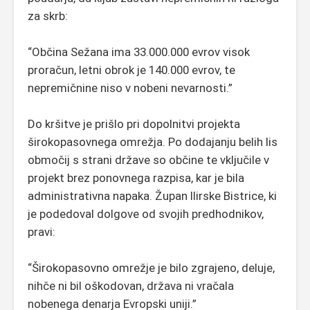
za skrb:
“Občina Sežana ima 33.000.000 evrov visok
proračun, letni obrok je 140.000 evrov, te
nepremičnine niso v nobeni nevarnosti.”
Do kršitve je prišlo pri dopolnitvi projekta
širokopasovnega omrežja. Po dodajanju belih lis
območij s strani države so občine te vključile v
projekt brez ponovnega razpisa, kar je bila
administrativna napaka. Župan Ilirske Bistrice, ki
je podedoval dolgove od svojih predhodnikov,
pravi:
“Širokopasovno omrežje je bilo zgrajeno, deluje,
nihče ni bil oškodovan, država ni vračala
nobenega denarja Evropski uniji.”