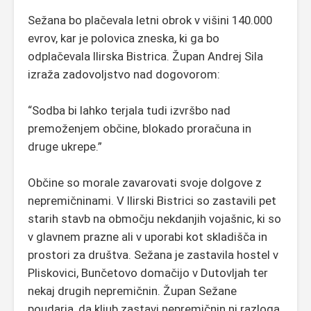
Sežana bo plačevala letni obrok v višini 140.000
evrov, kar je polovica zneska, ki ga bo
odplačevala Ilirska Bistrica. Župan Andrej Sila
izraža zadovoljstvo nad dogovorom:
“Sodba bi lahko terjala tudi izvršbo nad
premoženjem občine, blokado proračuna in
druge ukrepe.”
Občine so morale zavarovati svoje dolgove z
nepremičninami. V Ilirski Bistrici so zastavili pet
starih stavb na območju nekdanjih vojašnic, ki so
v glavnem prazne ali v uporabi kot skladišča in
prostori za društva. Sežana je zastavila hostel v
Pliskovici, Bunčetovo domačijo v Dutovljah ter
nekaj drugih nepremičnin. Župan Sežane
poudarja, da kljub zastavi nepremičnin ni razloga