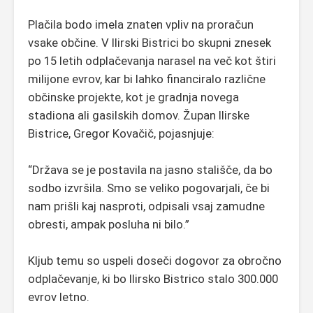
Plačila bodo imela znaten vpliv na proračun
vsake občine. V Ilirski Bistrici bo skupni znesek
po 15 letih odplačevanja narasel na več kot štiri
milijone evrov, kar bi lahko financiralo različne
občinske projekte, kot je gradnja novega
stadiona ali gasilskih domov. Župan Ilirske
Bistrice, Gregor Kovačič, pojasnjuje:
“Država se je postavila na jasno stališče, da bo
sodbo izvršila. Smo se veliko pogovarjali, če bi
nam prišli kaj nasproti, odpisali vsaj zamudne
obresti, ampak posluha ni bilo.”
Kljub temu so uspeli doseči dogovor za obročno
odplačevanje, ki bo Ilirsko Bistrico stalo 300.000
evrov letno.