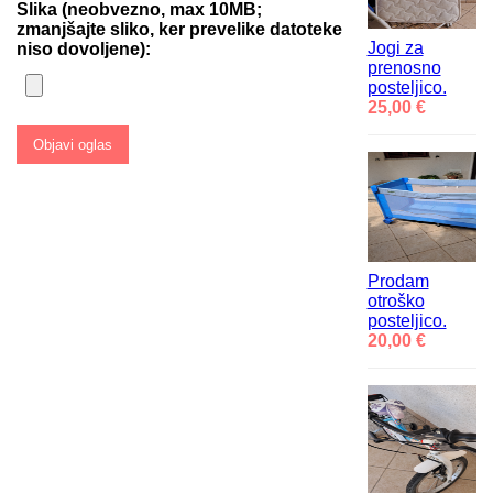
Slika (neobvezno, max 10MB;
zmanjšajte sliko, ker prevelike datoteke
Jogi za
niso dovoljene):
prenosno
posteljico.
25,00 €
Prodam
otroško
posteljico.
20,00 €