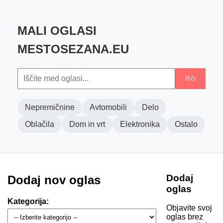
MALI OGLASI
MESTOSEZANA.EU
Išči
Nepremičnine
Avtomobili
Delo
Oblačila
Dom in vrt
Elektronika
Ostalo
Dodaj
Dodaj nov oglas
oglas
Kategorija:
Objavite svoj
oglas brez