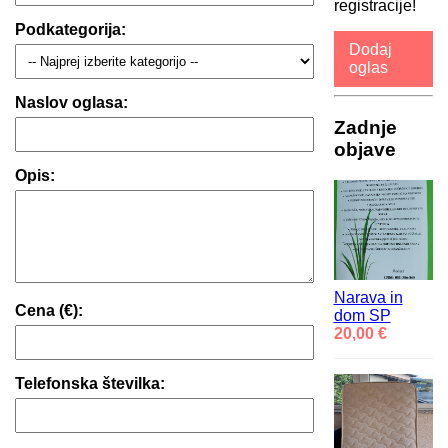
registracije!
Podkategorija:
Dodaj
oglas
Naslov oglasa:
Zadnje
objave
Opis:
Narava in
Cena (€):
dom SP
20,00 €
Telefonska številka: