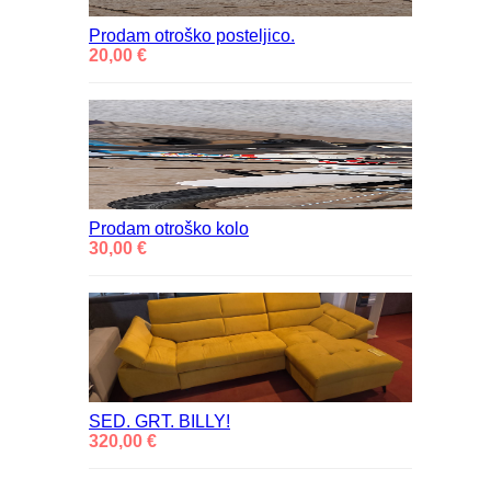
Prodam otroško posteljico.
20,00 €
Prodam otroško kolo
30,00 €
SED. GRT. BILLY!
320,00 €