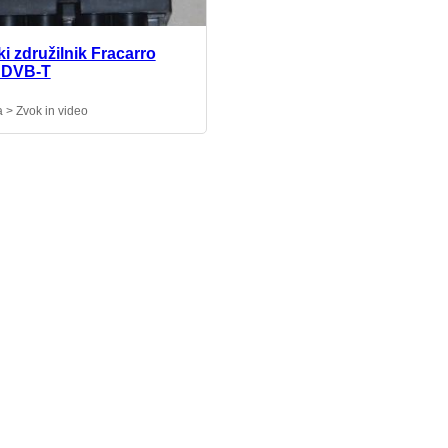
i združilnik Fracarro
 DVB-T
a > Zvok in video