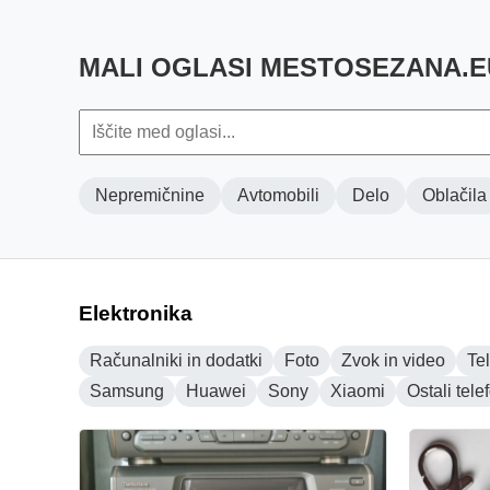
MALI OGLASI MESTOSEZANA.E
Nepremičnine
Avtomobili
Delo
Oblačila
Elektronika
Računalniki in dodatki
Foto
Zvok in video
Tel
Samsung
Huawei
Sony
Xiaomi
Ostali tele