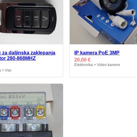
c za daljinska zaklepanja
IP kamera PoE 3MP
tor 280-868MHZ
20,00 €
Elektronika > Video kamere
a > Vse