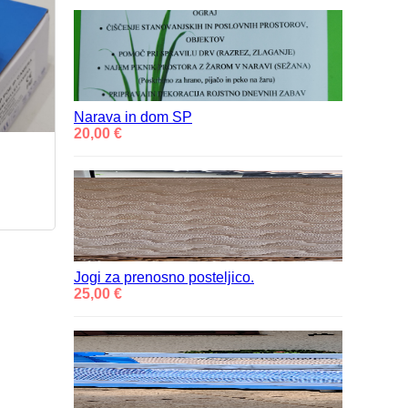
Narava in dom SP
20,00 €
Jogi za prenosno posteljico.
25,00 €