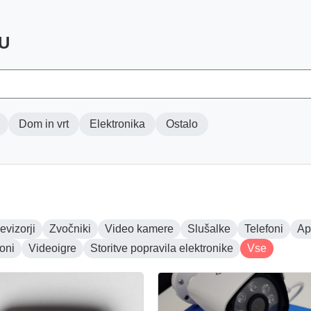
U
Dom in vrt
Elektronika
Ostalo
evizorji
Zvočniki
Video kamere
Slušalke
Telefoni
Ap
foni
Videoigre
Storitve popravila elektronike
Vse