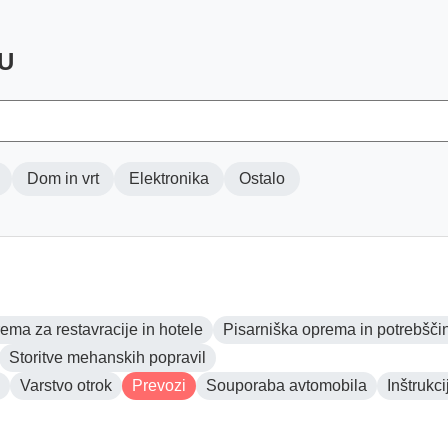
U
Dom in vrt
Elektronika
Ostalo
ema za restavracije in hotele
Pisarniška oprema in potrebšči
Storitve mehanskih popravil
Varstvo otrok
Prevozi
Souporaba avtomobila
Inštrukci