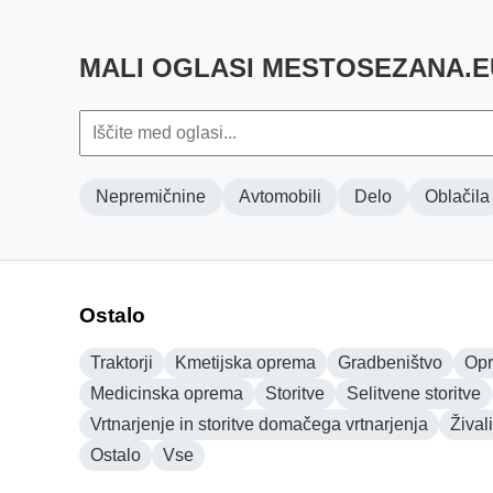
MALI OGLASI MESTOSEZANA.E
Nepremičnine
Avtomobili
Delo
Oblačila
Ostalo
Traktorji
Kmetijska oprema
Gradbeništvo
Opr
Medicinska oprema
Storitve
Selitvene storitve
Vrtnarjenje in storitve domačega vrtnarjenja
Živali
Ostalo
Vse