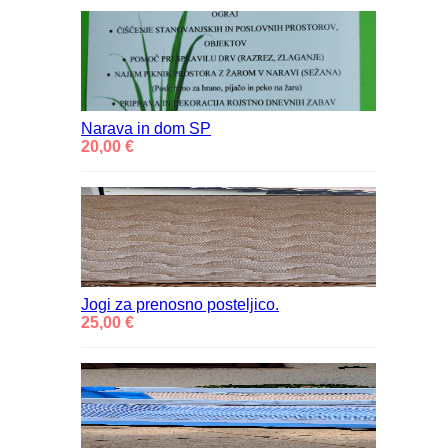
Narava in dom SP
20,00 €
Jogi za prenosno posteljico.
25,00 €