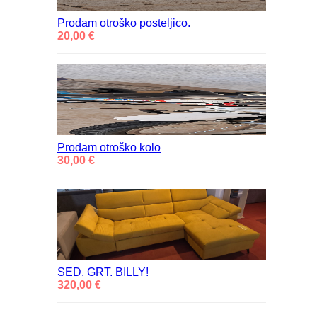
Prodam otroško posteljico.
20,00 €
Prodam otroško kolo
30,00 €
SED. GRT. BILLY!
320,00 €